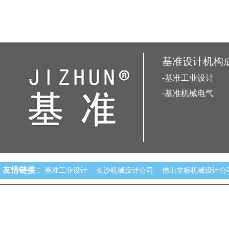
基准设计机构
-基准工业设计
-基准机械电气
友情链接 :
基准工业设计
长沙机械设计公司
佛山非标机械设计